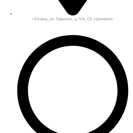
г.Казань, ул. Горького, д.10а, СК «Динамо»