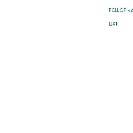
РСШОР «Д
ЦХТ