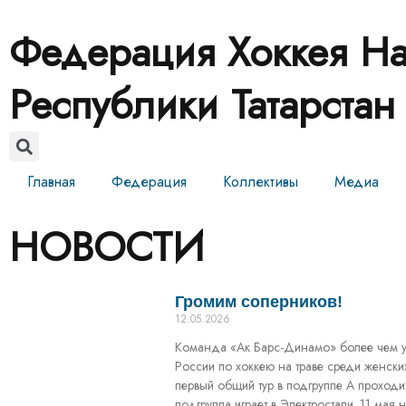
Федерация Хоккея На
Республики Татарстан
Главная
Федерация
Коллективы
Медиа
НОВОСТИ
Громим соперников!
12.05.2026
Команда «Ак Барс-Динамо» более чем ув
России по хоккею на траве среди женск
первый общий тур в подгруппе А проходит
подгруппа играет в Электростали. 11 ма