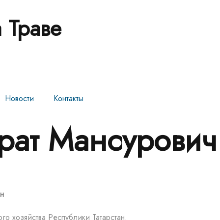
 Траве
Новости
Контакты
рат Мансурович
ан
го хозяйства Республики Татарстан.