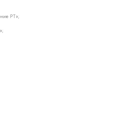
ение РТ»;
»;