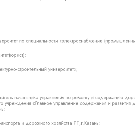
верситет по специальности «электроснабжение (промышленны
тет(юрист);
ктурно-строительный университет»;
титель начальника управления по ремонту и содержанию доро
о учреждения «Главное управление содержания и развития д
нь;
анспорта и дорожного хозяйства РТ,г.Казань;