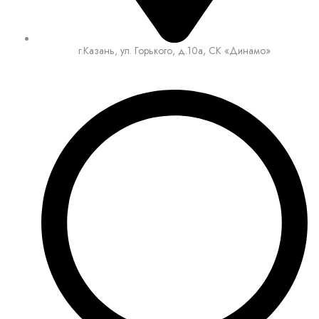
г.Казань, ул. Горького, д.10а, СК «Динамо»