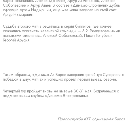
Барс» отличились Александр Гилев, Артур Ахметзанов, Алексей
Соболевский и Артур Атаев. В составе «Динамо-Строителя» дубль
оформил Артем Надыршин, ещё два мяча записал на свой счёт
Артур Надыршин.
Судьба второго матча решилась в серии буллитов, где точнее
оказались хоккеисты казанской команды — 3:2. Реализованными
попытками отметились Алексей Соболевский, Павел Голубев и
Георгий Арусия.
Таким образом, «Динамо-Ак Барс» завершил третий тур Суперлиги с
победой в двух матчах и успешно провёл первый выезд сезона.
Четвертый тур пройдет вновь на выезде 30-31 мая. Встречаемся с
подмосковным клубом «Динамо-Электросталь».
Пресс-служба КХТ «Динамо-Ак Барс»