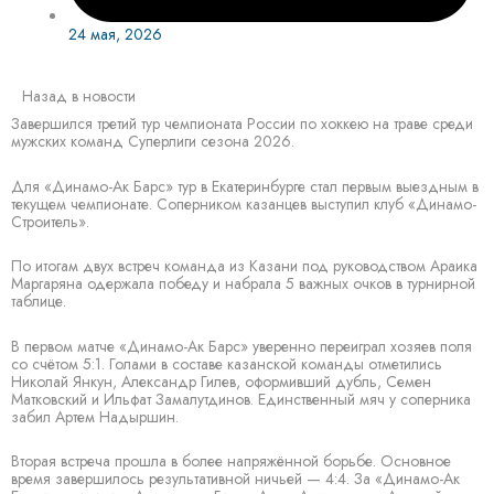
24 мая, 2026
Назад в новости
Завершился третий тур чемпионата России по хоккею на траве среди
мужских команд Суперлиги сезона 2026.
Для «Динамо-Ак Барс» тур в Екатеринбурге стал первым выездным в
текущем чемпионате. Соперником казанцев выступил клуб «Динамо-
Строитель».
По итогам двух встреч команда из Казани под руководством Араика
Маргаряна одержала победу и набрала 5 важных очков в турнирной
таблице.
В первом матче «Динамо-Ак Барс» уверенно переиграл хозяев поля
со счётом 5:1. Голами в составе казанской команды отметились
Николай Янкун, Александр Гилев, оформивший дубль, Семен
Матковский и Ильфат Замалутдинов. Единственный мяч у соперника
забил Артем Надыршин.
Вторая встреча прошла в более напряжённой борьбе. Основное
время завершилось результативной ничьей — 4:4. За «Динамо-Ак