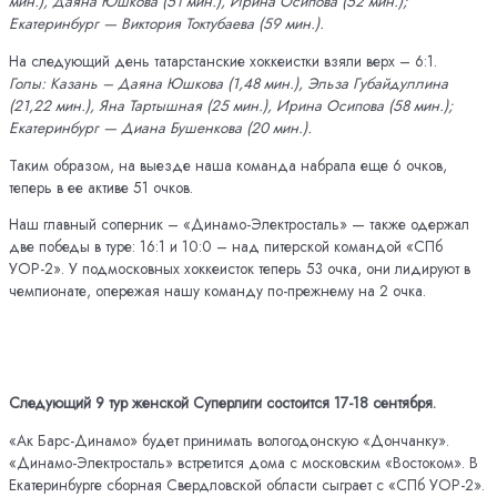
мин.), Даяна Юшкова (51 мин.), Ирина Осипова (52 мин.);
Екатеринбург — Виктория Токтубаева (59 мин.).
На следующий день татарстанские хоккеистки взяли верх – 6:1.
Голы: Казань – Даяна Юшкова (1,48 мин.), Эльза Губайдуллина
(21,22 мин.), Яна Тартышная (25 мин.), Ирина Осипова (58 мин.);
Екатеринбург — Диана Бушенкова (20 мин.).
Таким образом, на выезде наша команда набрала еще 6 очков,
теперь в ее активе 51 очков.
Наш главный соперник – «Динамо-Электросталь» — также одержал
две победы в туре: 16:1 и 10:0 – над питерской командой «СПб
УОР-2». У подмосковных хоккеисток теперь 53 очка, они лидируют в
чемпионате, опережая нашу команду по-прежнему на 2 очка.
Следующий 9 тур женской Суперлиги состоится 17-18 сентября.
«Ак Барс-Динамо» будет принимать вологодонскую «Дончанку».
«Динамо-Электросталь» встретится дома с московским «Востоком». В
Екатеринбурге сборная Свердловской области сыграет с «СПб УОР-2».