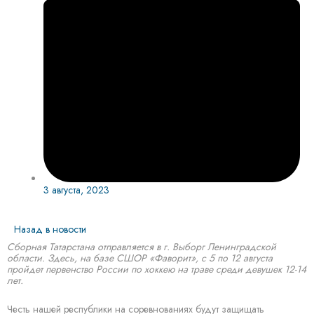
3 августа, 2023
Назад в новости
Сборная Татарстана отправляется в г. Выборг Ленинградской
области. Здесь, на базе СШОР «Фаворит», с 5 по 12 августа
пройдет первенство России по хоккею на траве среди девушек 12-14
лет.
Честь нашей республики на соревнованиях будут защищать