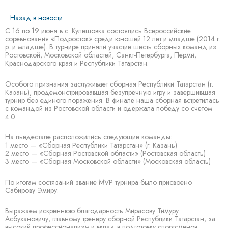
Назад в новости
С 16 по 19 июня в с. Кулешовка состоялись Всероссийские
соревнования «Подросток» среди юношей 12 лет и младше (2014 г.
р. и младше). В турнире приняли участие шесть сборных команд из
Ростовской, Московской областей, Санкт-Петербурга, Перми,
Краснодарского края и Республики Татарстан.
Особого признания заслуживает сборная Республики Татарстан (г.
Казань), продемонстрировавшая безупречную игру и завершившая
турнир без единого поражения. В финале наша сборная встретилась
с командой из Ростовской области и одержала победу со счетом
4:0.
На пьедестале расположились следующие команды:
1 место — «Сборная Республики Татарстан» (г. Казань)
2 место — «Сборная Ростовской области» (Ростовская область)
3 место — «Сборная Московской области» (Московская область)
По итогам состязаний звание MVP турнира было присвоено
Сабирову Эмиру.
Выражаем искреннюю благодарность Мирасову Тимуру
Асбухановичу, главному тренеру сборной Республики Татарстан, за
высокий профессионализм и вклад в подготовку спортсменов.