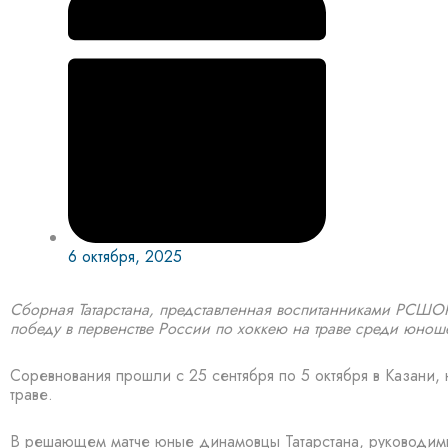
6 октября, 2025
Сборная Татарстана, представленная воспитанниками РСШ
победу в первенстве России по хоккею на траве среди юноше
Соревнования прошли с 25 сентября по 5 октября в Казани, 
траве.
В решающем матче юные динамовцы Татарстана, руководи