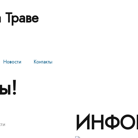
 Траве
Новости
Контакты
ы!
ИНФО
сти