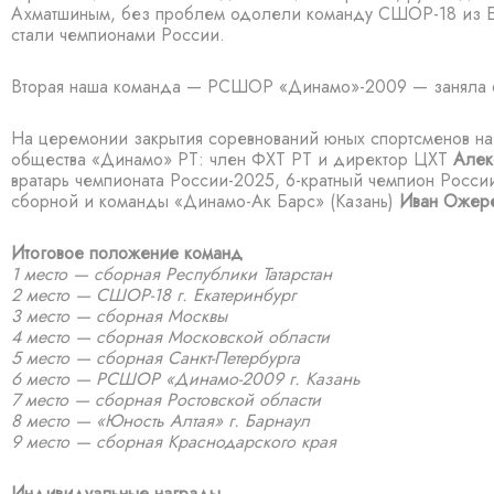
Ахматшиным, без проблем одолели команду СШОР-18 из Е
стали чемпионами России.
Вторая наша команда — РСШОР «Динамо»-2009 — заняла 6
На церемонии закрытия соревнований юных спортсменов на
общества «Динамо» РТ: член ФХТ РТ и директор ЦХТ
Алек
вратарь чемпионата России-2025, 6-кратный чемпион Росси
сборной и команды «Динамо-Ак Барс» (Казань)
Иван Ожер
Итоговое положение команд
1 место — сборная Республики Татарстан
2 место — СШОР-18 г. Екатеринбург
3 место — сборная Москвы
4 место — сборная Московской области
5 место — сборная Санкт-Петербурга
6 место — РСШОР «Динамо-2009 г. Казань
7 место — сборная Ростовской области
8 место — «Юность Алтая» г. Барнаул
9 место — сборная Краснодарского края
Индивидуальные награды