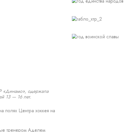
ОР «Динамо», одержала
й 13 — 16 лет.
на полях Центра хоккея на
мые тренером Аделем