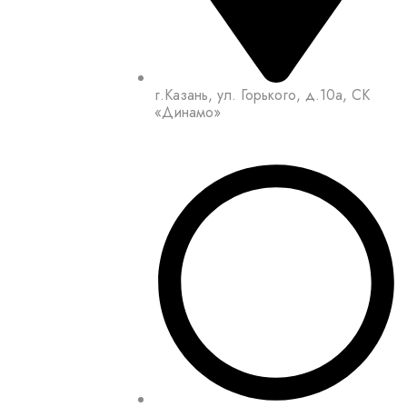
г.Казань, ул. Горького, д.10а, СК
«Динамо»