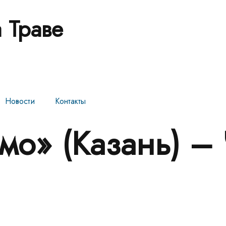
 Траве
Новости
Контакты
о» (Казань) –