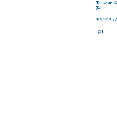
Женский К
(Казань)
РСШОР «Д
ЦХТ