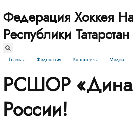
Федерация Хоккея На
Республики Татарстан
Главная
Федерация
Коллективы
Медиа
РСШОР «Динам
России!