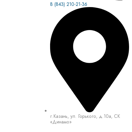
8 (843) 210-21-36
г.Казань, ул. Горького, д.10а, СК
«Динамо»