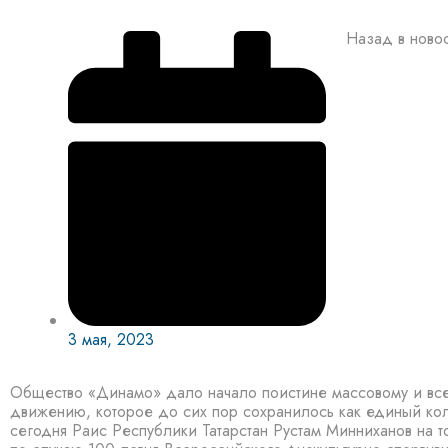
Назад в ново
3 мая, 2023
Общество «Динамо» дало начало поистине массовому и вс
движению, которое до сих пор сохранилось как единый кол
сегодня Раис Республики Татарстан Рустам Минниханов на 