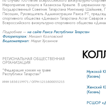
по случаю 100-летия Всероссийского физкультурно-спортив
Мероприятие прошло в Казанском Кремле. В церемонии пр
Государственный Советник Татарстана Минтимер Шаймиев, 
Песошин, Руководитель Администрации Раиса РТ, председ
спортивного общества «Динамо» Татарстана Асгат Сафаров 
Всероссийского физкультурно-спортивного общества «Дина
Подробнее —
на сайте Раиса Республики Татарстан
Фоторепортаж
: Михаил Козловский
Видеоматериал
: Марат Хусаинов
КОЛ
РЕГИОНАЛЬНАЯ ОБЩЕСТВЕННАЯ
ОРГАНИЗАЦИЯ
"Федерация хоккея на траве
Мужской К
Республики Татарстан"
(Казань)
ИНН 1656119971 / ОГРН 1211600055215
Женский К
(Казань)
РСШОР «Д