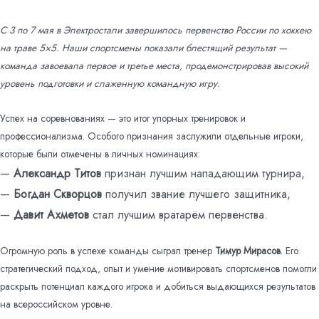
С 3 по 7 мая в Электростали завершилось первенство России по хоккею
на траве 5×5. Наши спортсмены показали блестящий результат —
команда завоевала первое и третье места, продемонстрировав высокий
уровень подготовки и слаженную командную игру.
Успех на соревнованиях — это итог упорных тренировок и
профессионализма. Особого признания заслужили отдельные игроки,
которые были отмечены в личных номинациях:
—
Александр Титов
признан лучшим нападающим турнира,
—
Богдан Скворцов
получил звание лучшего защитника,
—
Давит Ахметов
стал лучшим вратарём первенства.
Огромную роль в успехе команды сыграл тренер
Тимур Мирасов
. Его
стратегический подход, опыт и умение мотивировать спортсменов помогли
раскрыть потенциал каждого игрока и добиться выдающихся результатов
на всероссийском уровне.