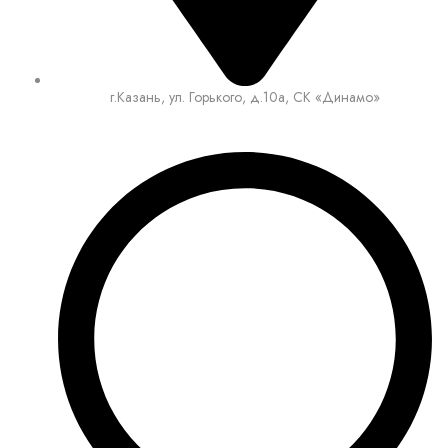
г.Казань, ул. Горького, д.10а, СК «Динамо»