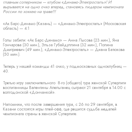
главным соперником — клубом «Динамо-Электросталь»! И
вырывается на одно очко вперед, становясь лидером чемпионата
России по хоккею на траве!!!
«Ак Барс-Динамо (Казань) — «Динамо-Электросталь» (Московская
область) — 4:1
Голы забили: «Ак Барс-Динамо» — Анна Лысова (23 мин.), Яна
Гончарова (30 мин.), Эльза Губайдуллина (32 мин.), Полина
Дмитриевич (49 мин.); «Динамо-Электросталь» — Диана Батюкова
(50 мин.).
Теперь у нашей команды 41 очко, у подмосковных одноклубниц —
40.
Третью игру заключительного 8-го (общего) тура женской Суперлиги
воспитанницы Валентины Апельганец сыграют 21 сентября в 14.00 с
волгодонской «Дончанкой».
Напомним, что после завершения тура, с 26 по 29 сентября, в
Казани состоятся игры плей-офф, где решится судьба медалей
чемпионата страны в женской Суперлиге.