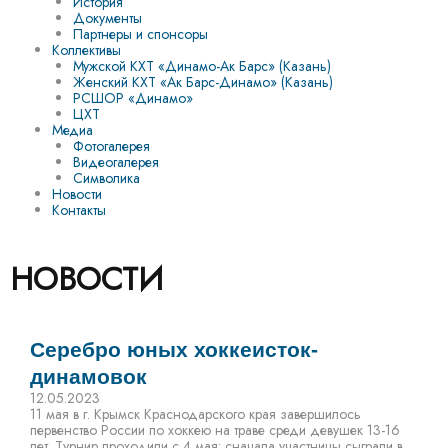
История
Документы
Партнеры и спонсоры
Коллективы
Мужской КХТ «Динамо-Ак Барс» (Казань)
Женский КХТ «Ак Барс-Динамо» (Казань)
РСШОР «Динамо»
ЦХТ
Медиа
Фотогалерея
Видеогалерея
Символика
Новости
Контакты
НОВОСТИ
Серебро юных хоккеисток-
динамовок
12.05.2023
11 мая в г. Крымск Краснодарского края завершилось
первенство России по хоккею на траве среди девушек 13-16
лет. Турнир проходили с 4 мая: сначала участницы сыграли в