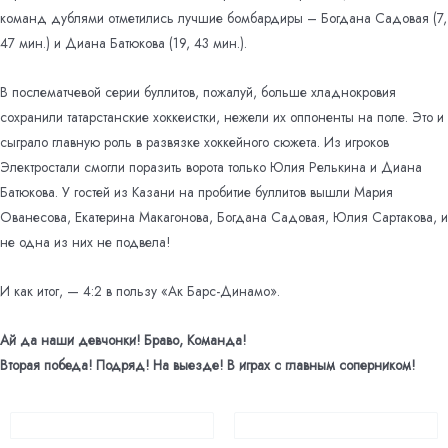
команд дублями отметились лучшие бомбардиры – Богдана Садовая (7,
47 мин.) и Диана Батюкова (19, 43 мин.).
В послематчевой серии буллитов, пожалуй, больше хладнокровия
сохранили татарстанские хоккеистки, нежели их оппоненты на поле. Это и
сыграло главную роль в развязке хоккейного сюжета. Из игроков
Электростали смогли поразить ворота только Юлия Релькина и Диана
Батюкова. У гостей из Казани на пробитие буллитов вышли Мария
Ованесова, Екатерина Макагонова, Богдана Садовая, Юлия Сартакова, и
не одна из них не подвела!
И как итог, — 4:2 в пользу «Ак Барс-Динамо».
Ай да наши девчонки! Браво, Команда!
Вторая победа!
Подряд!
На выезде!
В играх с главным соперником!