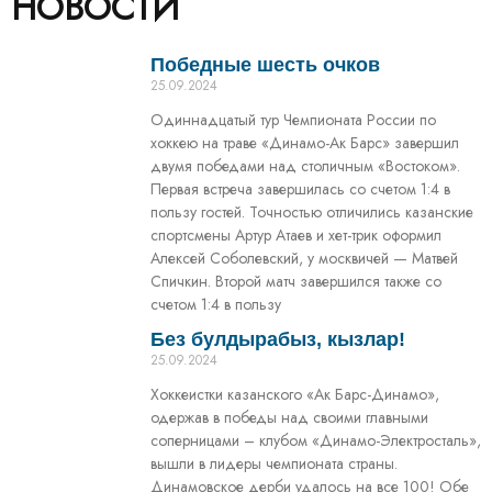
НОВОСТИ
Победные шесть очков
25.09.2024
Одиннадцатый тур Чемпионата России по
хоккею на траве «Динамо-Ак Барс» завершил
двумя победами над столичным «Востоком».
Первая встреча завершилась со счетом 1:4 в
пользу гостей. Точностью отличились казанские
спортсмены Артур Атаев и хет-трик оформил
Алексей Соболевский, у москвичей — Матвей
Спичкин. Второй матч завершился также со
счетом 1:4 в пользу
Без булдырабыз, кызлар!
25.09.2024
Хоккеистки казанского «Ак Барс-Динамо»,
одержав в победы над своими главными
соперницами – клубом «Динамо-Электросталь»,
вышли в лидеры чемпионата страны.
Динамовское дерби удалось на все 100! Обе