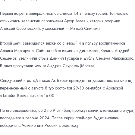
Первая встреча завершилась со счетом 1:4 в пользу гостей. Точностью
отличились казанские спортсмены Артур Атаев и хет-трик оформил
Алексей Соболевский, у москвичей — Матвей Спичкин.
Второй матч завершился также со счетом 1:4 в пользу воспитанников
Араика Маргаряна. Счёт на табло изменил динамовец Казани Андрей
Семёнов, увеличили отрыв Даниил Гусаров и дубль Семёна Матковского.
В ответ пропустили мяч от Андрея Скуратов (Москва).
Следующий игры «Динамо-Ак Барс» проведет на домашнем стадионе,
перенесенный с августа 8 тур состоится 29-30 сентября с Азовской
«Таной». Время начала 16:00.
По его завершению, со 2 по 9 октября, пройдут матчи двенадцатого тура,
последнего в сезоне 2024. После серии плей-офф будет выявлен
победитель Чемпионата России в этом году.