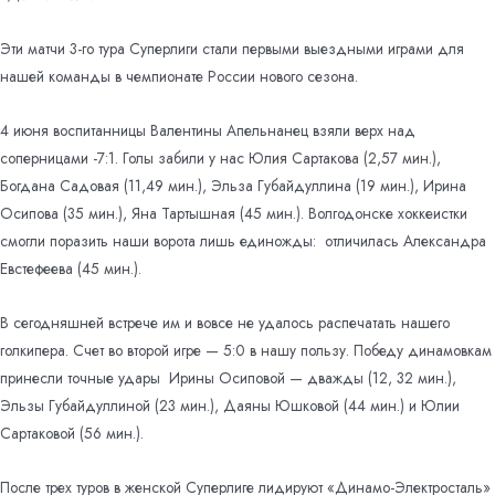
Эти матчи 3-го тура Суперлиги стали первыми выездными играми для
нашей команды в чемпионате России нового сезона.
4 июня воспитанницы Валентины Апельнанец взяли верх над
соперницами -7:1. Голы забили у нас Юлия Сартакова (2,57 мин.),
Богдана Садовая (11,49 мин.), Эльза Губайдуллина (19 мин.), Ирина
Осипова (35 мин.), Яна Тартышная (45 мин.). Волгодонске хоккеистки
смогли поразить наши ворота лишь единожды: отличилась Александра
Евстефеева (45 мин.).
В сегодняшней встрече им и вовсе не удалось распечатать нашего
голкипера. Счет во второй игре — 5:0 в нашу пользу. Победу динамовкам
принесли точные удары Ирины Осиповой — дважды (12, 32 мин.),
Эльзы Губайдуллиной (23 мин.), Даяны Юшковой (44 мин.) и Юлии
Сартаковой (56 мин.).
После трех туров в женской Суперлиге лидируют «Динамо-Электросталь»