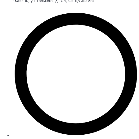
г.Казань, ул. Горького, д.10а, СК «Динамо»